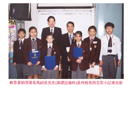
教育署助理署長馬紹良先生(基礎設施科)及何校長與北官小記者合影