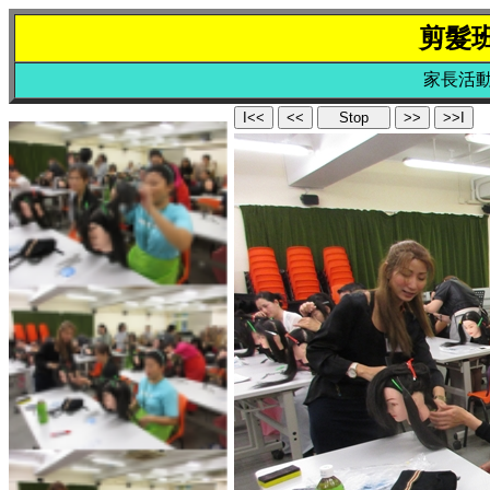
剪髮
家長活