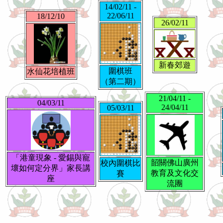
14/02/11 -
22/06/11
18/12/10
26/02/11
新春郊遊
圍棋班
水仙花培植班
（第二期）
21/04/11 -
04/03/11
24/04/11
05/03/11
「港童現象 - 愛錫與寵
韶關佛山廣州
校內圍棋比
壞如何定分界」家長講
教育及文化交
賽
座
流團