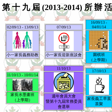
第 十 九 屆 (2013-2014) 所 辦 
16/09/13 -
04/01/14
02/09/13 - 13/09/13
07/09/13
圍棋班
小一家長義務助教
小一家長迎新座談會
（上學期）
11/10/13
17/10/13
11/10/13 - 10/01/14
家長水墨畫班
週年會員大會
家長義工早晨
（上學期）
暨第十九屆常務委員
茶聚
會選舉